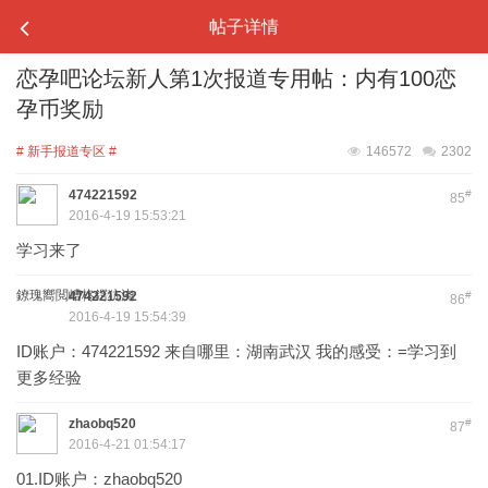
帖子详情
恋孕吧论坛新人第1次报道专用帖：内有100恋
孕币奖励
# 新手报道专区 #
146572
2302
474221592
#
85
2016-4-19 15:53:21
学习来了
鐐瑰嚮閲嶆柊鍔犺浇
474221592
#
86
2016-4-19 15:54:39
ID账户：474221592 来自哪里：湖南武汉 我的感受：=学习到
更多经验
zhaobq520
#
87
2016-4-21 01:54:17
01.ID账户：zhaobq520