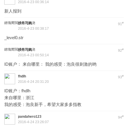
2016-4-23 00:36:14
新人报到
鐐瑰嚮閲嶆柊鍔犺浇
沙月飞鹤
#
91
2016-4-23 00:38:17
_level0.str
鐐瑰嚮閲嶆柊鍔犺浇
沙月飞鹤
#
92
2016-4-23 00:50:14
ID账户： 来自哪里： 我的感受：泡良很刺激的哟
fhdlh
#
93
2016-4-24 20:31:20
ID账户：fhdlh
来自哪里：浙江
我的感受：泡良新手，希望大家多多指教
pandahero123
#
94
2016-4-24 23:26:07