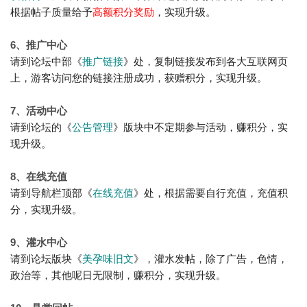
根据帖子质量给予
高额积分奖励
，实现升级。
6、推广中心
请到论坛中部
《
推广链接
》处，复制链接发布到各大互联网页
上，游客访问您的链接注册成功
，获赠积分，实现升级
。
7、活动中心
请到论坛的
《
公告管理
》版块
中不定期参与活动
，赚积分，实
现升级。
8、在线充值
请到导航栏顶部
《
在线充值
》处，根据需要自行充值，充值
积
分，实现升级
。
9、灌水中心
请到论坛版块
《
美孕味旧文
》，灌水发帖，除了广告，色情，
政治等，其他呢日无限制
，
赚
积分，实现升级
。