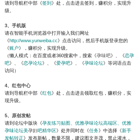
请到导航栏中部
《
签到
》处，点击进去签到
，赚积分，实现升
级。
3、手机版
请在智能手机浏览器中打开输入我们网址
《
http://www.yunweiba.cc
》点击访问，然后手机版登录您的
《
账户
》
，赚积分，实现升级。
（懒人模式：在百度或者360搜索中，搜索
《
孕味吧
》、
《
恋孕
吧
》
、
《
恋孕
论坛
》
、
《
爱孕吧
》
、
《
孕味论坛
》等词语点击
访问）
4、红包中心
请到导航栏中部
《
红包
》处，点击进去领取红包
，赚积分，实
现升级
。
5、原创发帖
请到
论坛中版块
《
孕友练习贴图、
优雅孕味论坛高端区、
优雅
孕味论坛美
孕妇
吧精华区
》处并同时在《
任务
》中选择《
新手
发帖转正
》发布新帖，数量不限，建议图文并茂，禁止灌水，