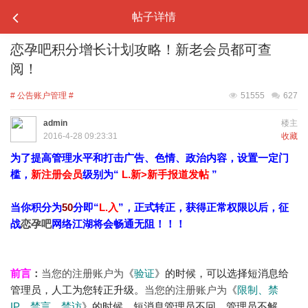
帖子详情
恋孕吧积分增长计划攻略！新老会员都可查
阅！
# 公告账户管理 #
51555
627
admin
楼主
2016-4-28 09:23:31
收藏
为了提高管理水平和打击广告、色情、政治内容，设置一定门
槛，
新注册会员
级别为“
L.新>新手报道发帖
”
当你积分为
50
分即“
L.入
”，正式转正，获得正常权限以后，征
战
恋孕吧
网络江湖将会畅通无阻！！！
前言
：
当您的注册账户为
《
验证
》的时候，可以选择短消息给
管理员，人工为您转正升级
。
当您的注册账户为
《
限制、禁
IP、禁言、禁访
》的时候，短消息管理员不回，管理员不解