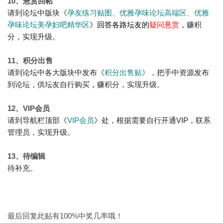
10、悬赏回帖
请到
论坛中版块
《
孕友练习贴图、
优雅孕味论坛高端区、
优雅
孕味论坛美孕妇吧精华区
》
回答各路坛友的
疑问悬赏
，
赚
积
分
，实现升级。
11、积分出售
请到
论坛中各大版块中发布《
积分出售贴》
，把手中资源发布
到论坛，供坛友自行购买
，
赚
积分
，实现升级。
12、VIP会员
请到导航栏顶部
《
VIP会员
》处，根据需要自行开通VIP，联系
管理员
，实现升级
。
13、待编辑
待补充。
最后回复此贴有100%中奖几率哦！