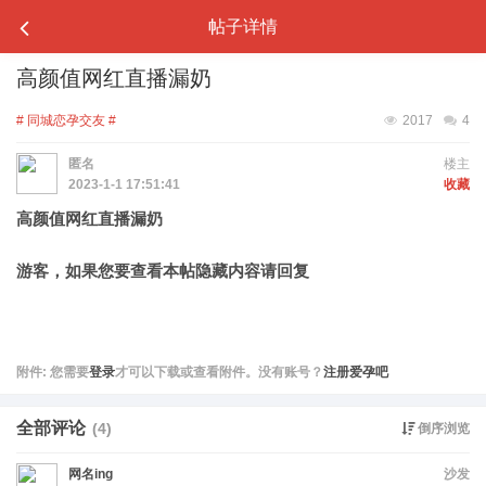
帖子详情
高颜值网红直播漏奶
# 同城恋孕交友 #
2017
4
匿名
楼主
2023-1-1 17:51:41
收藏
高颜值网红直播漏奶
游客，如果您要查看本帖隐藏内容请
回复
附件:
您需要
登录
才可以下载或查看附件。没有账号？
注册爱孕吧
全部评论
(4)
倒序浏览
网名ing
沙发