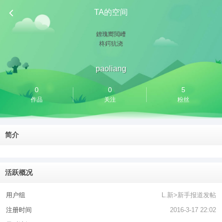
TA的空间
鐐瑰嚮閲嶆
柊鍔犺浇
paoliang
0
0
5
作品
关注
粉丝
简介
活跃概况
用户组
L.新>新手报道发帖
注册时间
2016-3-17 22:02